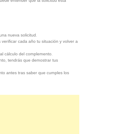
puede entender que la solicitud está
una nueva solicitud.
erificar cada año tu situación y volver a
 al cálculo del complemento.
nto, tendrás que demostrar tus
anto antes tras saber que cumples los