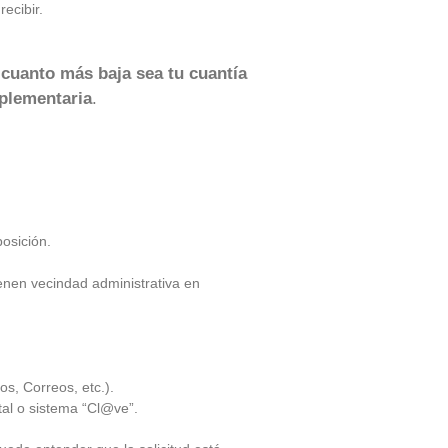
ecibir.
e
cuanto más baja sea tu cuantía
mplementaria
.
posición.
enen vecindad administrativa en
os, Correos, etc.).
ital o sistema “Cl@ve”.