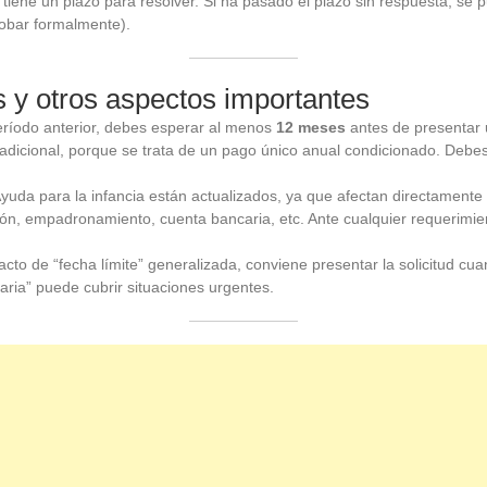
 tiene un plazo para resolver. Si ha pasado el plazo sin respuesta, se 
obar formalmente).
s y otros aspectos importantes
eríodo anterior, debes esperar al menos
12 meses
antes de presentar 
dicional, porque se trata de un pago único anual condicionado. Debes v
 Ayuda para la infancia están actualizados, ya que afectan directamente
ción, empadronamiento, cuenta bancaria, etc. Ante cualquier requerimie
cto de “fecha límite” generalizada, conviene presentar la solicitud cu
naria” puede cubrir situaciones urgentes.